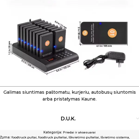
Galimas siuntimas paštomatu, kurjeriu, autobusų siuntomis
arba pristatymas Kaune.
D.U.K.
Kategorija:
Priedai ir aksesuarai
Žyma:
foodtruck pultai
,
foodtruck pulteliai
,
Iškvietimo pulteliai
,
Išvietimo sistema
,