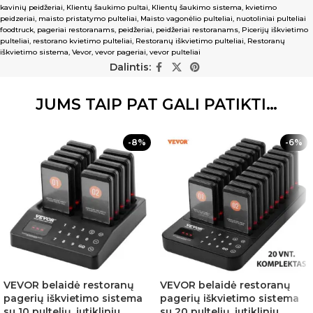
kavinių peidžeriai
,
Klientų šaukimo pultai
,
Klientų šaukimo sistema
,
kvietimo
peidzeriai
,
maisto pristatymo pulteliai
,
Maisto vagonėlio pulteliai
,
nuotoliniai pulteliai
foodtruck
,
pageriai restoranams
,
peidžeriai
,
peidžeriai restoranams
,
Picerijų iškvietimo
pulteliai
,
restorano kvietimo pulteliai
,
Restoranų iškvietimo pulteliai
,
Restoranų
iškvietimo sistema
,
Vevor
,
vevor pageriai
,
vevor pulteliai
Dalintis:
JUMS TAIP PAT GALI PATIKTI…
-8%
-6%
VEVOR belaidė restoranų
VEVOR belaidė restoranų
pagerių iškvietimo sistema
pagerių iškvietimo sistema
su 10 pultelių, jutikliniu
su 20 pultelių, jutikliniu