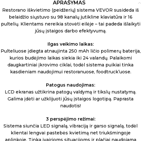
APRAŠYMAS
Restorano iškvietimo (peidžerių) sistema VEVOR susideda iš
belaidžio siųstuvo su 98 kanalų jutikline klaviatūra ir 16
pultelių. Klientams nereikia stovėti eilėje – tai padeda išlaikyti
jūsų įstaigos darbo efektyvumą.
Ilgas veikimo laikas:
Pulteliuose įdiegta atnaujinta 250 mAh ličio polimerų baterija,
kurios budėjimo laikas siekia iki 24 valandų. Palaikomi
daugkartiniai įkrovimo ciklai, todėl sistema puikiai tinka
kasdieniam naudojimui restoranuose, foodtruck’uose.
Patogus naudojimas:
LCD ekranas užtikrina patogų valdymą ir tikslų nustatymą.
Galima įdėti ar užklijuoti jūsų įstaigos logotipą. Paprasta
naudotis!
3 perspėjimo režimai:
Sistema siunčia LED signalą, vibraciją ir garso signalą, todėl
klientai lengvai pastebės kvietimą net triukšmingoje
aplinkoje. Tinka įvairioms situacijoms ir plačiai naudojama