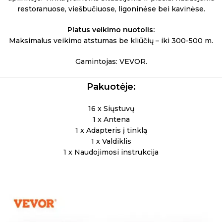
restoranuose, viešbučiuose, ligoninėse bei kavinėse.
Platus veikimo nuotolis:
Maksimalus veikimo atstumas be kliūčių – iki 300-500 m.
Gamintojas: VEVOR.
Pakuotėje:
16 x Siųstuvų
1 x Antena
1 x Adapteris į tinklą
1 x Valdiklis
1 x Naudojimosi instrukcija