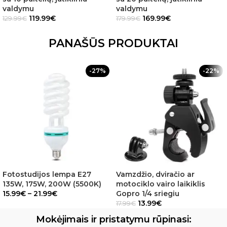
valdymu
valdymu
119.99
€
169.99
€
129.99
€
179.99
€
PANAŠŪS PRODUKTAI
-27%
-22%
Fotostudijos lempa E27
Vamzdžio, dviračio ar
135W, 175W, 200W (5500K)
motociklo vairo laikiklis
15.99
€
–
21.99
€
Gopro 1/4 sriegiu
13.99
€
17.99
€
Mokėjimais ir pristatymu rūpinasi: