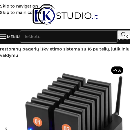
Skip to navigation
Skip to main content
MENIU
0
Pradžia
»
Prekės
»
Priedai ir aksesuarai
»
VEVOR belaidė
restoranų pagerių iškvietimo sistema su 16 pultelių, jutikliniu
valdymu
-7%