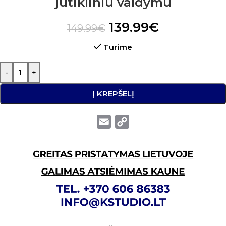
jutikliniu valdymu
139.99
€
149.99
€
Turime
-
+
Į KREPŠELĮ
Email
Copy
Link