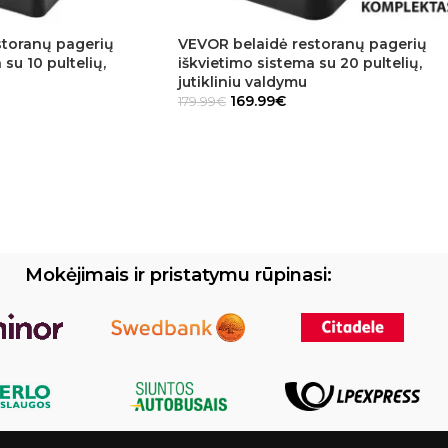
storanų pagerių
VEVOR belaidė restoranų pagerių
su 10 pultelių,
iškvietimo sistema su 20 pultelių,
jutikliniu valdymu
169.99
€
179.99
€
Mokėjimais ir pristatymu rūpinasi: