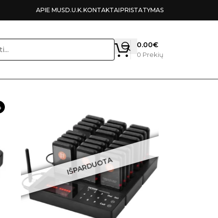
APIE MUS
D.U.K.
KONTAKTAI
PRISTATYMAS
0.00
€
0
Prekių
%
IŠPARDUOTA