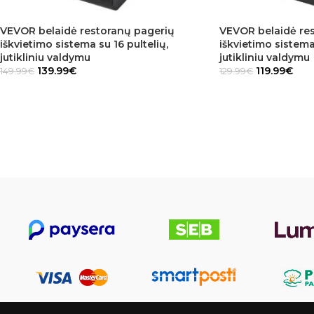
VEVOR belaidė restoranų pagerių
VEVOR belaidė re
iškvietimo sistema su 16 pultelių,
iškvietimo sistema 
jutikliniu valdymu
jutikliniu valdymu
139.99
€
119.99
€
149.99
€
129.99
€