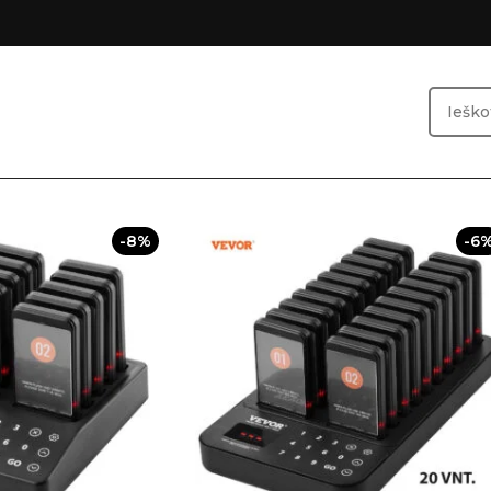
-8%
-6