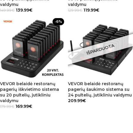
valdymu
valdymu
139.99
€
119.99
€
149.99
€
129.99
€
-6%
IŠPARDUOTA
VEVOR belaidė restoranų
VEVOR belaidė restoranų
pagerių iškvietimo sistema
pagerių šaukimo sistema su
su 20 pultelių, jutikliniu
24 pultelių, jutikliniu valdymu
valdymu
209.99
€
169.99
€
179.99
€