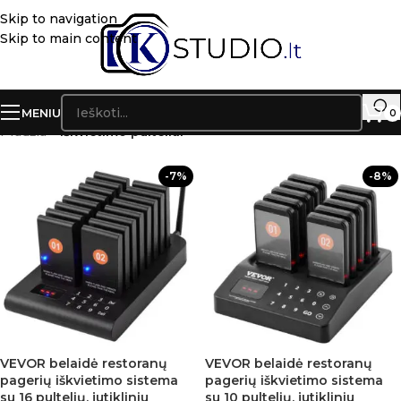
Skip to navigation
Skip to main content
MENIU
0
Pradžia
»
Iškvietimo pulteliai
-7%
-8%
VEVOR belaidė restoranų
VEVOR belaidė restoranų
pagerių iškvietimo sistema
pagerių iškvietimo sistema
su 16 pultelių, jutikliniu
su 10 pultelių, jutikliniu