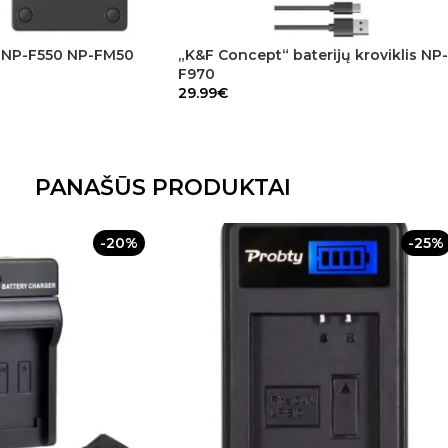
is NP-F550 NP-FM50
„K&F Concept“ baterijų kroviklis NP-
F970
29.99
€
PANAŠŪS PRODUKTAI
-20%
-25%