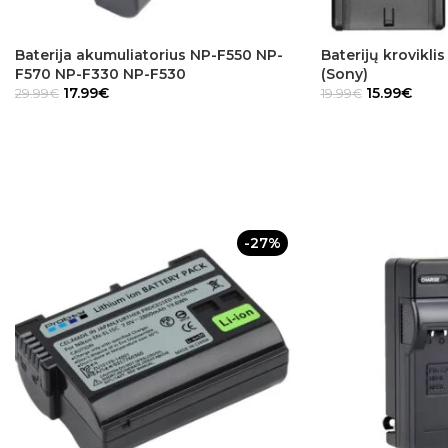
Baterija akumuliatorius NP-F550 NP-
Baterijų krovikl
F570 NP-F330 NP-F530
(Sony)
17.99
€
15.99
€
29.99
€
19.99
€
-27%