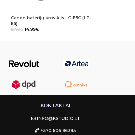
Canon baterijų kroviklis LC-E5C (LP-
Panasonic L
E5)
baterijos krov
14.99
€
15.99
€
19.99
€
19.99
€
KONTAKTAI
INFO@KSTUDIO.LT
+370 606 86383