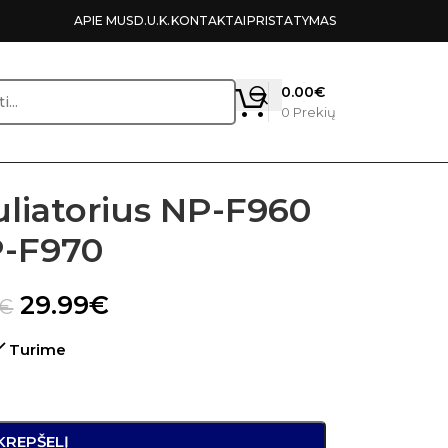
APIE MUS
D.U.K.
KONTAKTAI
PRISTATYMAS
0.00
€
0
Prekių
uliatorius NP-F960
-F970
29.99
€
€
Turime
 KREPŠELĮ