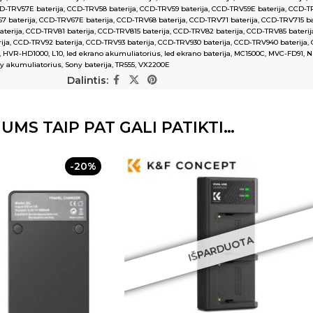
D-TRV57E baterija
,
CCD-TRV58 baterija
,
CCD-TRV59 baterija
,
CCD-TRV59E baterija
,
CCD-TR
7 baterija
,
CCD-TRV67E baterija
,
CCD-TRV68 baterija
,
CCD-TRV71 baterija
,
CCD-TRV715 ba
terija
,
CCD-TRV81 baterija
,
CCD-TRV815 baterija
,
CCD-TRV82 baterija
,
CCD-TRV85 baterij
ija
,
CCD-TRV92 baterija
,
CCD-TRV93 baterija
,
CCD-TRV930 baterija
,
CCD-TRV940 baterija
,
,
HVR-HD1000
,
L10
,
led ekrano akumuliatorius
,
led ekrano baterija
,
MC1500C
,
MVC-FD91
,
N
y akumuliatorius
,
Sony baterija
,
TR555
,
VX2200E
Dalintis:
JUMS TAIP PAT GALI PATIKTI…
-20%
IŠPARDUOTA