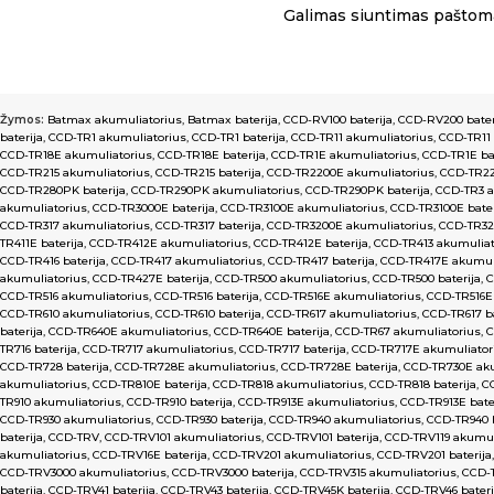
Galimas siuntimas paštoma
Žymos:
Batmax akumuliatorius
,
Batmax baterija
,
CCD-RV100 baterija
,
CCD-RV200 bater
baterija
,
CCD-TR1 akumuliatorius
,
CCD-TR1 baterija
,
CCD-TR11 akumuliatorius
,
CCD-TR11 
CCD-TR18E akumuliatorius
,
CCD-TR18E baterija
,
CCD-TR1E akumuliatorius
,
CCD-TR1E bat
CCD-TR215 akumuliatorius
,
CCD-TR215 baterija
,
CCD-TR2200E akumuliatorius
,
CCD-TR22
CCD-TR280PK baterija
,
CCD-TR290PK akumuliatorius
,
CCD-TR290PK baterija
,
CCD-TR3 a
akumuliatorius
,
CCD-TR3000E baterija
,
CCD-TR3100E akumuliatorius
,
CCD-TR3100E bater
CCD-TR317 akumuliatorius
,
CCD-TR317 baterija
,
CCD-TR3200E akumuliatorius
,
CCD-TR320
TR411E baterija
,
CCD-TR412E akumuliatorius
,
CCD-TR412E baterija
,
CCD-TR413 akumuliat
CCD-TR416 baterija
,
CCD-TR417 akumuliatorius
,
CCD-TR417 baterija
,
CCD-TR417E akumul
akumuliatorius
,
CCD-TR427E baterija
,
CCD-TR500 akumuliatorius
,
CCD-TR500 baterija
,
C
CCD-TR516 akumuliatorius
,
CCD-TR516 baterija
,
CCD-TR516E akumuliatorius
,
CCD-TR516E 
CCD-TR610 akumuliatorius
,
CCD-TR610 baterija
,
CCD-TR617 akumuliatorius
,
CCD-TR617 ba
baterija
,
CCD-TR640E akumuliatorius
,
CCD-TR640E baterija
,
CCD-TR67 akumuliatorius
,
C
TR716 baterija
,
CCD-TR717 akumuliatorius
,
CCD-TR717 baterija
,
CCD-TR717E akumuliator
CCD-TR728 baterija
,
CCD-TR728E akumuliatorius
,
CCD-TR728E baterija
,
CCD-TR730E aku
akumuliatorius
,
CCD-TR810E baterija
,
CCD-TR818 akumuliatorius
,
CCD-TR818 baterija
,
C
TR910 akumuliatorius
,
CCD-TR910 baterija
,
CCD-TR913E akumuliatorius
,
CCD-TR913E bate
CCD-TR930 akumuliatorius
,
CCD-TR930 baterija
,
CCD-TR940 akumuliatorius
,
CCD-TR940 b
baterija
,
CCD-TRV
,
CCD-TRV101 akumuliatorius
,
CCD-TRV101 baterija
,
CCD-TRV119 akumul
akumuliatorius
,
CCD-TRV16E baterija
,
CCD-TRV201 akumuliatorius
,
CCD-TRV201 baterija
,
CCD-TRV3000 akumuliatorius
,
CCD-TRV3000 baterija
,
CCD-TRV315 akumuliatorius
,
CCD-T
baterija
,
CCD-TRV41 baterija
,
CCD-TRV43 baterija
,
CCD-TRV45K baterija
,
CCD-TRV46 bateri