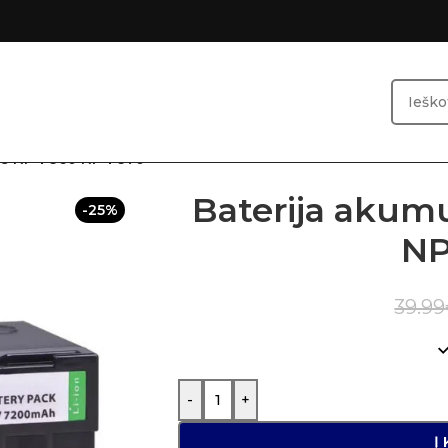
ius NP-F960 NP-F970
Baterija akum
-25%
NP
39.99
-
+
Į