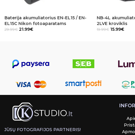
Baterija akumuliatorius EN-EL15 / EN-
NB-4L akumuliat
EL15C Nikon fotoaparatams
2LVE kroviklis
21.99
€
15.99
€
29.99
€
19.99
€
INFO
Api
Pris
JŪSŲ FOTOGRAFIJOS PARTNERIS!
Apmo