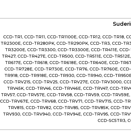
Suderi
CCD-TR1, CCD-TR11, CCD-TR1100E, CCD-TR12, CCD-TR18, 
TR2300E, CCD-TR280PK, CCD-TR290PK, CCD-TR3, CCD-TR30
TR3200E, CCD-TR3300, CCD-TR3300E, CCD-TR411E, CCD-T
TR427, CCD-TR427E, CCD-TR500, CCD-TR511E, CCD-TR512E,
TR617E, CCD-TR618, CCD-TR618E, CCD-TR640E, CCD-TR67
CCD-TR728E, CCD-TR730E, CCD-TR76, CCD-TR760E, CCD-T
TR918, CCD-TR918E, CCD-TR930, CCD-TR940, CCD-TR950E
CCD-TRV215, CCD-TRV25, CCD-TRV27E, CCD-TRV3000, CCD
TRV45K, CCD-TRV46, CCD-TRV46E, CCD-TRV47, CCD-TRV4
TRV57, CCD-TRV57E, CCD-TRV58, CCD-TRV59, CCD-TRV59E,
CCD-TRV67E, CCD-TRV68, CCD-TRV71, CCD-TRV715, CCD-TR
TRV815, CCD-TRV82, CCD-TRV85, CCD-TRV85K, CCD-TRV
TRV930, CCD-TRV940, CCD-TRV94E, CCD-TRV95, CCD-TRV9
CCD-SC5TR3, CC