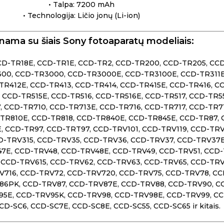
• Talpa: 7200 mAh
• Technologija: Ličio jonų (Li-ion)
nama su šiais Sony fotoaparatų modeliais:
CCD-TR18E, CCD-TR1E, CCD-TR2, CCD-TR200, CCD-TR205, CC
0, CCD-TR3000, CCD-TR3000E, CCD-TR3100E, CCD-TR311E,
R412E, CCD-TR413, CCD-TR414, CCD-TR415E, CCD-TR416, CC
 CCD-TR515E, CCD-TR516, CCD-TR516E, CCD-TR517, CCD-TR55
, CCD-TR710, CCD-TR713E, CCD-TR716, CCD-TR717, CCD-TR7
R810E, CCD-TR818, CCD-TR840E, CCD-TR845E, CCD-TR87, C
, CCD-TR97, CCD-TRT97, CCD-TRV101, CCD-TRV119, CCD-TRV
-TRV315, CCD-TRV35, CCD-TRV36, CCD-TRV37, CCD-TRV37E,
7E, CCD-TRV48, CCD-TRV48E, CCD-TRV49, CCD-TRV51, CCD-
 CCD-TRV615, CCD-TRV62, CCD-TRV63, CCD-TRV65, CCD-TR
V716, CCD-TRV72, CCD-TRV720, CCD-TRV75, CCD-TRV78, C
86PK, CCD-TRV87, CCD-TRV87E, CCD-TRV88, CCD-TRV90, C
5E, CCD-TRV95K, CCD-TRV98, CCD-TRV98E, CCD-TRV99, CC
D-SC6, CCD-SC7E, CCD-SC8E, CCD-SC55, CCD-SC65 ir kitais.