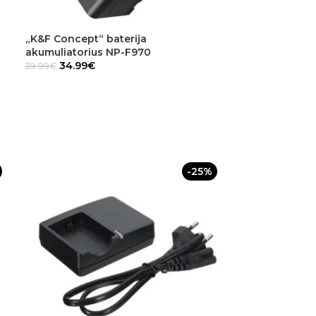
„K&F Concept“ baterija
akumuliatorius NP-F970
34.99
€
39.99
€
-25%