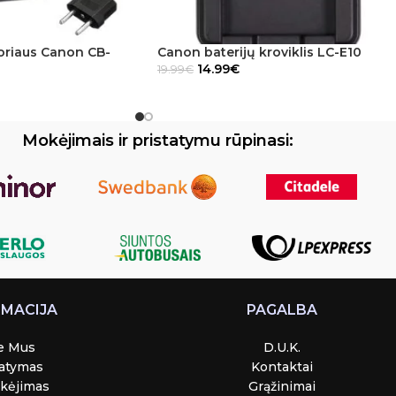
oriaus Canon CB-
Canon baterijų kroviklis LC-E10
14.99
€
19.99
€
Mokėjimais ir pristatymu rūpinasi:
RMACIJA
PAGALBA
e Mus
D.U.K.
tatymas
Kontaktai
kėjimas
Grąžinimai