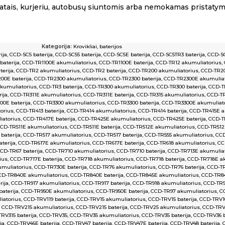
tais, kurjeriu, autobusų siuntomis arba nemokamas pristaty
Kategorija:
Krovikliai, baterijos
ija
,
CCD-SC5 baterija
,
CCD-SC55 baterija
,
CCD-SC5E baterija
,
CCD-SC5TR3 baterija
,
CCD-SC
baterija
,
CCD-TR1100E akumuliatorius
,
CCD-TR1100E baterija
,
CCD-TR12 akumuliatorius
,
erija
,
CCD-TR2 akumuliatorius
,
CCD-TR2 baterija
,
CCD-TR200 akumuliatorius
,
CCD-TR20
00E baterija
,
CCD-TR2300 akumuliatorius
,
CCD-TR2300 baterija
,
CCD-TR2300E akumuliat
kumuliatorius
,
CCD-TR3 baterija
,
CCD-TR300 akumuliatorius
,
CCD-TR300 baterija
,
CCD-T
ija
,
CCD-TR311E akumuliatorius
,
CCD-TR311E baterija
,
CCD-TR315 akumuliatorius
,
CCD-TR
0E baterija
,
CCD-TR3300 akumuliatorius
,
CCD-TR3300 baterija
,
CCD-TR3300E akumuliat
orius
,
CCD-TR413 baterija
,
CCD-TR414 akumuliatorius
,
CCD-TR414 baterija
,
CCD-TR415E a
iatorius
,
CCD-TR417E baterija
,
CCD-TR425E akumuliatorius
,
CCD-TR425E baterija
,
CCD-T
CD-TR511E akumuliatorius
,
CCD-TR511E baterija
,
CCD-TR512E akumuliatorius
,
CCD-TR512E
baterija
,
CCD-TR517 akumuliatorius
,
CCD-TR517 baterija
,
CCD-TR555 akumuliatorius
,
CCD
terija
,
CCD-TR617E akumuliatorius
,
CCD-TR617E baterija
,
CCD-TR618 akumuliatorius
,
CC
CD-TR67 baterija
,
CCD-TR710 akumuliatorius
,
CCD-TR710 baterija
,
CCD-TR713E akumulia
ius
,
CCD-TR717E baterija
,
CCD-TR718 akumuliatorius
,
CCD-TR718 baterija
,
CCD-TR718E ak
muliatorius
,
CCD-TR730E baterija
,
CCD-TR76 akumuliatorius
,
CCD-TR76 baterija
,
CCD-TR
CD-TR840E akumuliatorius
,
CCD-TR840E baterija
,
CCD-TR845E akumuliatorius
,
CCD-TR84
rija
,
CCD-TR917 akumuliatorius
,
CCD-TR917 baterija
,
CCD-TR918 akumuliatorius
,
CCD-TR91
aterija
,
CCD-TR950E akumuliatorius
,
CCD-TR950E baterija
,
CCD-TR97 akumuliatorius
,
CC
iatorius
,
CCD-TRV119 baterija
,
CCD-TRV15 akumuliatorius
,
CCD-TRV15 baterija
,
CCD-TRV1
CCD-TRV215 akumuliatorius
,
CCD-TRV215 baterija
,
CCD-TRV25 akumuliatorius
,
CCD-TRV2
RV315 baterija
,
CCD-TRV35
,
CCD-TRV35 akumuliatorius
,
CCD-TRV35 baterija
,
CCD-TRV36 b
ja
,
CCD-TRV46E baterija
,
CCD-TRV47 baterija
,
CCD-TRV47E baterija
,
CCD-TRV48 baterija
,