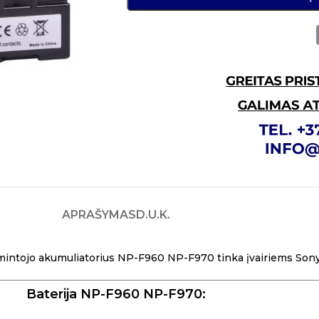
APRAŠYMAS
D.U.K.
intojo akumuliatorius NP-F960 NP-F970 tinka įvairiems Son
Baterija NP-F960 NP-F970: