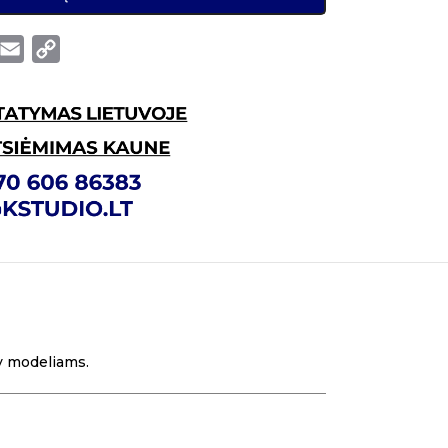
Email
Copy
Link
y modeliams.