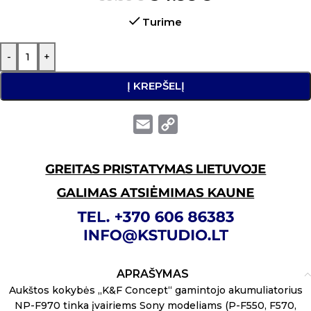
Turime
-
+
Į KREPŠELĮ
Email
Copy
Link
APRAŠYMAS
Aukštos kokybės „K&F Concept“ gamintojo akumuliatorius
NP-F970 tinka įvairiems Sony modeliams (P-F550, F570,