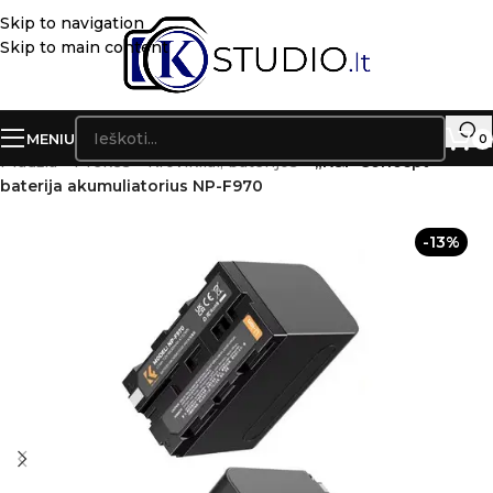
Skip to navigation
Skip to main content
MENIU
0
Pradžia
»
Prekės
»
Krovikliai, baterijos
»
„K&F Concept“
baterija akumuliatorius NP-F970
-13%