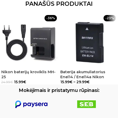
PANAŠŪS PRODUKTAI
-36%
-23%
Nikon baterijų kroviklis MH-
Baterija akumuliatorius
25
Enel14 / Enel14a Nikon
15.99
€
15.99
€
–
29.99
€
24.99
€
Mokėjimais ir pristatymu rūpinasi: