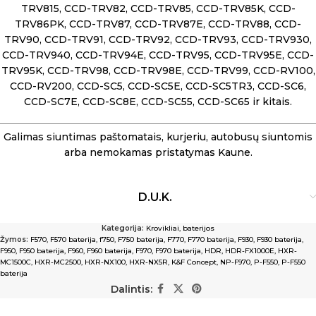
TRV815, CCD-TRV82, CCD-TRV85, CCD-TRV85K, CCD-
TRV86PK, CCD-TRV87, CCD-TRV87E, CCD-TRV88, CCD-
TRV90, CCD-TRV91, CCD-TRV92, CCD-TRV93, CCD-TRV930,
CCD-TRV940, CCD-TRV94E, CCD-TRV95, CCD-TRV95E, CCD-
TRV95K, CCD-TRV98, CCD-TRV98E, CCD-TRV99, CCD-RV100,
CCD-RV200, CCD-SC5, CCD-SC5E, CCD-SC5TR3, CCD-SC6,
CCD-SC7E, CCD-SC8E, CCD-SC55, CCD-SC65 ir kitais.
Galimas siuntimas paštomatais, kurjeriu, autobusų siuntomis
arba nemokamas pristatymas Kaune.
D.U.K.
Kategorija:
Krovikliai, baterijos
Žymos:
F570
,
F570 baterija
,
f750
,
F750 baterija
,
F770
,
F770 baterija
,
F930
,
F930 baterija
,
F950
,
F950 baterija
,
F960
,
F960 baterija
,
F970
,
F970 baterija
,
HDR
,
HDR-FX1000E
,
HXR-
MC1500C
,
HXR-MC2500
,
HXR-NX100
,
HXR-NX5R
,
K&F Concept
,
NP-F970
,
P-F550
,
P-F550
baterija
Dalintis: