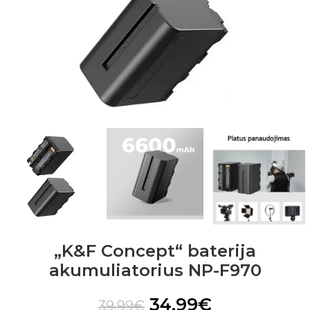
„K&F Concept“ baterija
akumuliatorius NP-F970
34.99
€
39.99
€