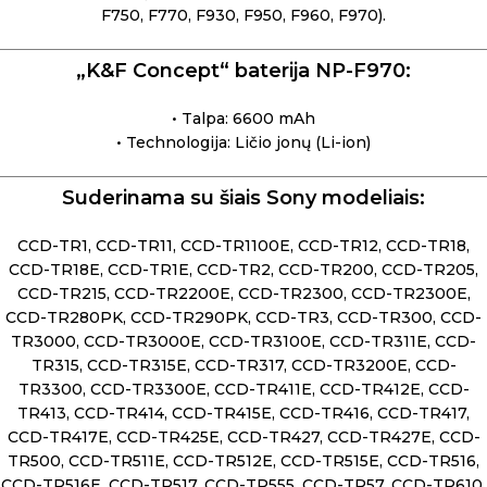
F750, F770, F930, F950, F960, F970).
„K&F Concept“ baterija NP-F970:
• Talpa: 6600 mAh
• Technologija: Ličio jonų (Li-ion)
Suderinama su šiais Sony modeliais:
CCD-TR1, CCD-TR11, CCD-TR1100E, CCD-TR12, CCD-TR18,
CCD-TR18E, CCD-TR1E, CCD-TR2, CCD-TR200, CCD-TR205,
CCD-TR215, CCD-TR2200E, CCD-TR2300, CCD-TR2300E,
CCD-TR280PK, CCD-TR290PK, CCD-TR3, CCD-TR300, CCD-
TR3000, CCD-TR3000E, CCD-TR3100E, CCD-TR311E, CCD-
TR315, CCD-TR315E, CCD-TR317, CCD-TR3200E, CCD-
TR3300, CCD-TR3300E, CCD-TR411E, CCD-TR412E, CCD-
TR413, CCD-TR414, CCD-TR415E, CCD-TR416, CCD-TR417,
CCD-TR417E, CCD-TR425E, CCD-TR427, CCD-TR427E, CCD-
TR500, CCD-TR511E, CCD-TR512E, CCD-TR515E, CCD-TR516,
CCD-TR516E, CCD-TR517, CCD-TR555, CCD-TR57, CCD-TR610,