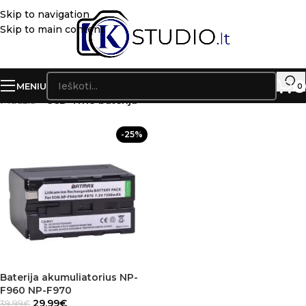
Skip to navigation
Skip to main content
MENIU
0
Pradžia
»
CCD-TR18 baterija
-25%
Baterija akumuliatorius NP-
F960 NP-F970
29.99
€
39.99
€