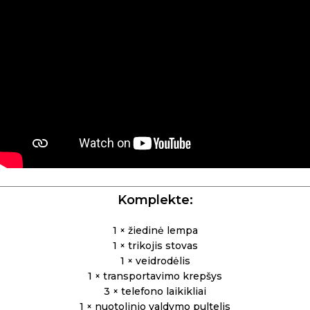
Komplekte:
1 × žiedinė lempa
1 × trikojis stovas
1 × veidrodėlis
1 × transportavimo krepšys
3 × telefono laikikliai
1 × nuotolinio valdymo pultelis