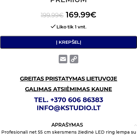
169.99
€
199.99
€
Liko tik 1 vnt.
Į KREPŠELĮ
Email
Copy
Link
APRAŠYMAS
Profesionali net 55 cm skersmens žiedinė LED ring lempa su