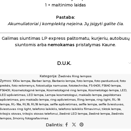
1 × maitinimo laidas
Pastaba:
Akumuliatoriai į komplektą neįeina. Jų įsigyti galite
čia
.
Galimas siuntimas LP express paštomatu, kurjeriu, autobusų
siuntomis arba
nemokamas
pristatymas Kaune.
D.U.K.
Kategorija:
Žiedinės Ring lempos
Žymos:
100w lempa
,
Barber lamp
,
Barberio lempa
,
foto lempa
,
foto parduotuvė
,
foto
prekės
,
foto reikmenys
,
fotostudija namuose
,
fototechnika
,
FS-640II
,
FS640 lempa
,
FS640II
,
Kosmetologinė lempa
,
Kosmetologinė ring lempa
,
Kosmetologo lempa
,
LED
,
LED apšvietimas
,
LED lempa
,
Lempa kosmetologui
,
makiažo lempa
,
papildomas
apšvietimas
,
pro makiažo lempa
,
ring apšvietimas
,
Ring lempa
,
ring light
,
RL-18
lempa
,
RL-18a
,
RL18
,
RL18 lempa
,
selfie apšvietimas
,
selfie lempa
,
selfie šviestuvas
,
šviestuvas ring light
,
telefono laikiklis
,
telefono laikiklis filmavimui
,
tiktok lempa
,
trikojis stovas
,
trikojis stovas telefonui
,
žiedinė LED lempa
,
žiedinė lempa
,
žiedinės
lempos
,
žmonių fotografavimas
Dalintis: