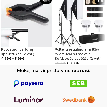
-40%
-31%
Fotostudijos fonų
Pulteliu reguliuojami 85w
spaustukas (2 vnt.)
šviestuvai su stovais –
4.99
€
–
5.99
€
Softbox šviesdėžės (2 vnt.)
89.99
€
129.99
€
Mokėjimais ir pristatymu rūpinasi: