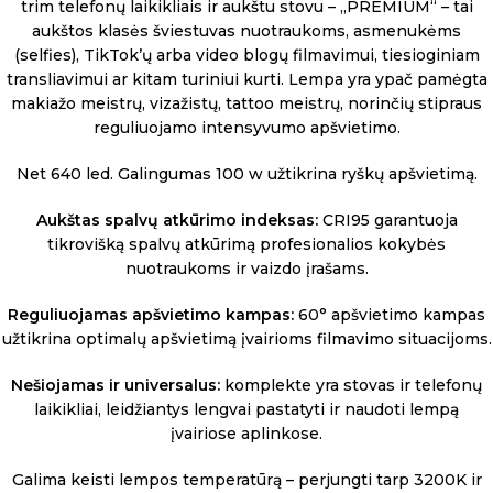
trim telefonų laikikliais ir aukštu stovu – „PREMIUM“ – tai
aukštos klasės šviestuvas nuotraukoms, asmenukėms
(selfies), TikTok’ų arba video blogų filmavimui, tiesioginiam
transliavimui ar kitam turiniui kurti. Lempa yra ypač pamėgta
makiažo meistrų, vizažistų, tattoo meistrų, norinčių stipraus
reguliuojamo intensyvumo apšvietimo.
Net 640 led. Galingumas 100 w užtikrina ryškų apšvietimą.
Aukštas spalvų atkūrimo indeksas:
CRI95 garantuoja
tikrovišką spalvų atkūrimą profesionalios kokybės
nuotraukoms ir vaizdo įrašams.
Reguliuojamas apšvietimo kampas:
60° apšvietimo kampas
užtikrina optimalų apšvietimą įvairioms filmavimo situacijoms.
Nešiojamas ir universalus:
komplekte yra stovas ir telefonų
laikikliai, leidžiantys lengvai pastatyti ir naudoti lempą
įvairiose aplinkose.
Galima keisti lempos temperatūrą – perjungti tarp 3200K ir