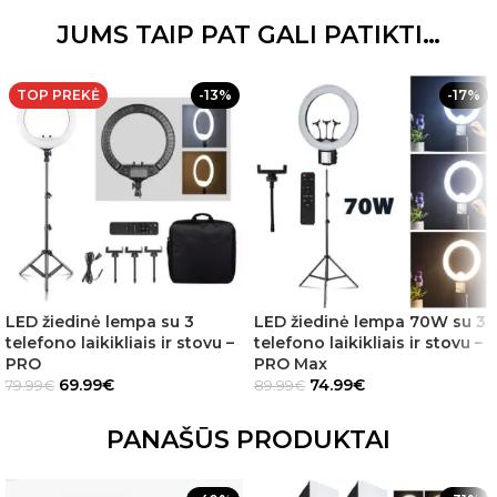
JUMS TAIP PAT GALI PATIKTI…
TOP PREKĖ
-13%
-17%
LED žiedinė lempa su 3
LED žiedinė lempa 70W su 3
telefono laikikliais ir stovu –
telefono laikikliais ir stovu –
PRO
PRO Max
69.99
€
74.99
€
79.99
€
89.99
€
PANAŠŪS PRODUKTAI