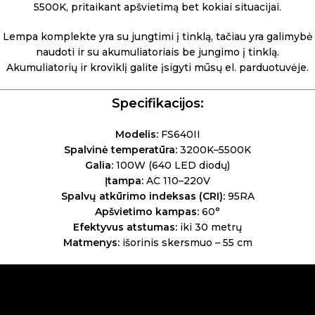
5500K, pritaikant apšvietimą bet kokiai situacijai.
Lempa komplekte yra su jungtimi į tinklą, tačiau yra galimybė
naudoti ir su akumuliatoriais be jungimo į tinklą.
Akumuliatorių ir kroviklį galite įsigyti mūsų
el. parduotuvėje
.
Specifikacijos:
Modelis:
FS640II
Spalvinė temperatūra:
3200K–5500K
Galia:
100W (640 LED diodų)
Įtampa:
AC 110–220V
Spalvų atkūrimo indeksas (CRI):
95RA
Apšvietimo kampas:
60°
Efektyvus atstumas:
iki 30 metrų
Matmenys:
išorinis skersmuo – 55 cm