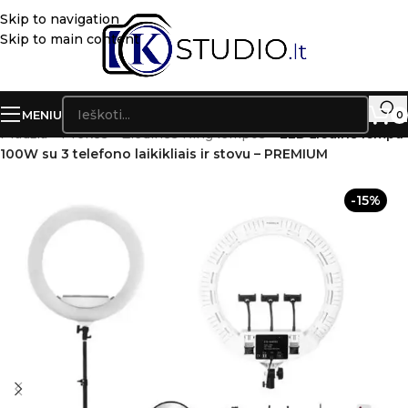
Skip to navigation
Skip to main content
MENIU
0
Pradžia
»
Prekės
»
Žiedinės Ring lempos
»
LED žiedinė lempa
100W su 3 telefono laikikliais ir stovu – PREMIUM
-15%