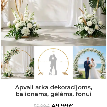
Apvali arka dekoracijoms,
balionams, gėlėms, fonui
49.99
€
59.99
€