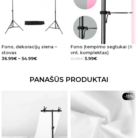
Fono, dekoracijų siena –
Fono įtempimo segtukai (8
stovas
vnt. komplektas)
36.99
€
–
54.99
€
5.99
€
10.99
€
PANAŠŪS PRODUKTAI
-15%