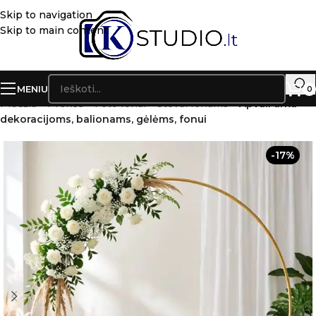
Skip to navigation
Skip to main content
MENIU
0
Pradžia
»
Prekės
»
Foto fonai – Stovai fonams
»
Apvali arka
dekoracijoms, balionams, gėlėms, fonui
-17%