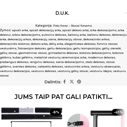
D.U.K.
Kategorija:
Foto fonai – Stovai fonams
Žymos:
apvali arka
,
apvali dekoracijų arka
,
apvali dekoro arka
,
arka dekoracijoms
,
arka
dekorui
,
arkos dekoracijoms
,
auksinis dekoras
,
balionų arka
,
balionu dekoras
,
dekoraciju
arka
,
dekoracijų arkos
,
dekoracijų siena
,
dekoracijų stovai
,
dekoracinės arkos
,
dekoracinės kolonos
,
dekoro arka
,
dėlių arka
,
elegantiskas dekoras
,
foninis stovas
vestuvėms
,
fotosesijos dekoras
,
geliu dekoracijos
,
geliu kompozicijos
,
gėlių sienelė
,
gėlių stovai
,
geometriniai stovai
,
gimtadienio dekoras
,
kolonos dekoracijoms
,
kolonos
gėlėms
,
kubai gėlėms
,
metalinė vestuvių ceremonijos arka
,
modernus dekoras
,
prabangus dekoras
,
renginiu dekoras
,
siena dekoracijoms
,
stalo dekoras
,
stovai
gėlėms
,
sventes dekoras
,
vakarelio dekoras
,
vestuvinės arkos
,
vestuviu aksesuarai
,
vestuviu dekoracijos
,
vestuviu dekoras
,
vestuvių gėlių stovai
,
vestuviu idejos
,
vestuviu
stovai
Dalintis:
JUMS TAIP PAT GALI PATIKTI…
-8%
-45%