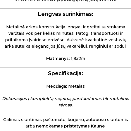
Lengvas surinkimas:
Metalinė arkos konstrukcija lengvai ir greitai surenkama
varžtais vos per kelias minutes. Patogi transportuoti ir
pritaikoma įvairiose erdvėse. Auksinė kvadratinė vestuvių
arka suteiks elegancijos jūsų vakarėliui, renginiui ar sodui.
Matmenys:
1,8x2m
Specifikacija:
Medžiaga: metalas
Dekoracijos į komplektą neįeina, parduodamas tik metalinis
rėmas.
Galimas siuntimas paštomatu, kurjeriu, autobusų siuntomis
arba
nemokamas pristatymas Kaune
.