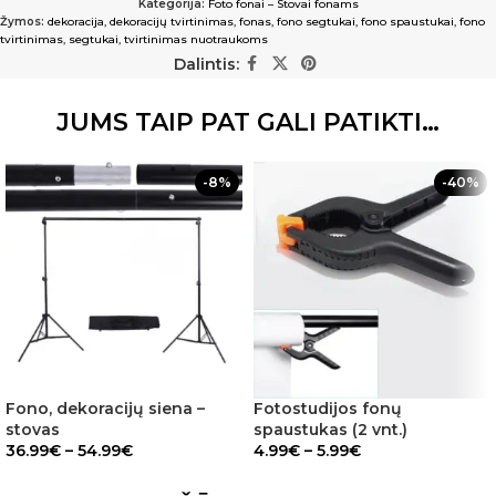
Kategorija:
Foto fonai – Stovai fonams
Žymos:
dekoracija
,
dekoracijų tvirtinimas
,
fonas
,
fono segtukai
,
fono spaustukai
,
fono
tvirtinimas
,
segtukai
,
tvirtinimas nuotraukoms
Dalintis:
JUMS TAIP PAT GALI PATIKTI…
-8%
-40%
Fono, dekoracijų siena –
Fotostudijos fonų
stovas
spaustukas (2 vnt.)
36.99
€
–
54.99
€
4.99
€
–
5.99
€