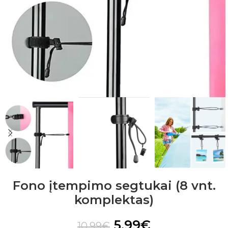
Fono įtempimo segtukai (8 vnt.
komplektas)
5.99
€
10.99
€