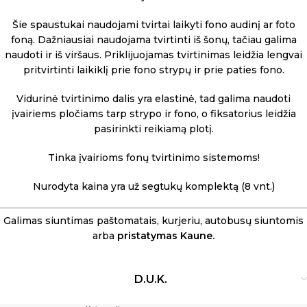
Šie spaustukai naudojami tvirtai laikyti fono audinį ar foto
foną. Dažniausiai naudojama tvirtinti iš šonų, tačiau galima
naudoti ir iš viršaus. Priklijuojamas tvirtinimas leidžia lengvai
pritvirtinti laikiklį prie fono strypų ir prie paties fono.
Vidurinė tvirtinimo dalis yra elastinė, tad galima naudoti
įvairiems pločiams tarp strypo ir fono, o fiksatorius leidžia
pasirinkti reikiamą plotį.
Tinka įvairioms fonų tvirtinimo sistemoms!
Nurodyta kaina yra už segtukų komplektą (8 vnt.)
Galimas siuntimas paštomatais, kurjeriu, autobusų siuntomis
arba
pristatymas Kaune.
D.U.K.