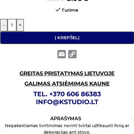
Turime
-
+
Į KREPŠELĮ
Email
Copy
Link
APRAŠYMAS
Nepakeičiamas tvirtinimas norint tvirtai užfiksuoti foną ar
dekoracijas ant stovo.