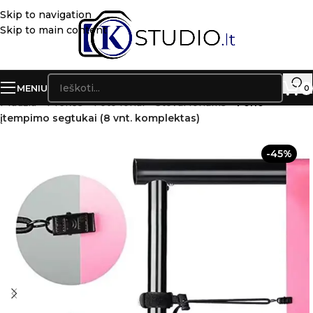
Skip to navigation
Skip to main content
MENIU
0
Pradžia
»
Prekės
»
Foto fonai – Stovai fonams
»
Fono
įtempimo segtukai (8 vnt. komplektas)
-45%