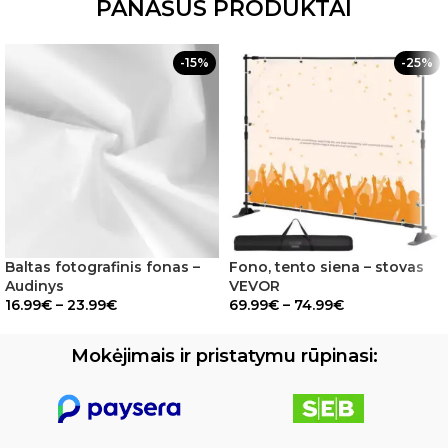
PANAŠŪS PRODUKTAI
-15%
-25%
Baltas fotografinis fonas –
Fono, tento siena – stovas
Audinys
VEVOR
16.99
€
–
23.99
€
69.99
€
–
74.99
€
Mokėjimais ir pristatymu rūpinasi: