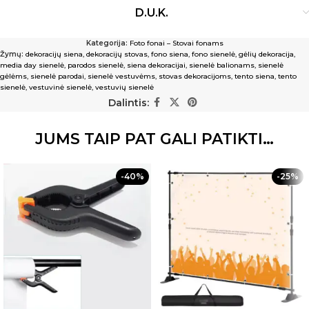
D.U.K.
Kategorija:
Foto fonai – Stovai fonams
Žymų:
dekoracijų siena
,
dekoracijų stovas
,
fono siena
,
fono sienelė
,
gėlių dekoracija
,
media day sienelė
,
parodos sienelė
,
siena dekoracijai
,
sienelė balionams
,
sienelė
gėlėms
,
sienelė parodai
,
sienelė vestuvėms
,
stovas dekoracijoms
,
tento siena
,
tento
sienelė
,
vestuvinė sienelė
,
vestuvių sienelė
Dalintis:
JUMS TAIP PAT GALI PATIKTI…
-40%
-25%