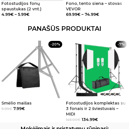
Fotostudijos fonų
Fono, tento siena – stovas
spaustukas (2 vnt.)
VEVOR
4.99
€
–
5.99
€
69.99
€
–
74.99
€
PANAŠŪS PRODUKTAI
-20%
-7%
Smėlio maišas
Fotostudijos komplektas su
7.99
€
3 fonais ir 2 šviestuvais –
9.99
€
MIDI
134.99
€
145.00
€
Mokėjimais ir pristatymu rūpinasi: