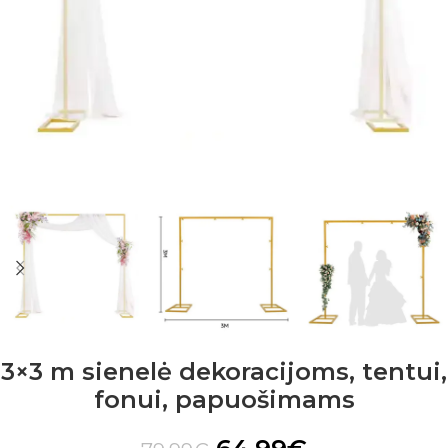
3×3 m sienelė dekoracijoms, tentui,
fonui, papuošimams