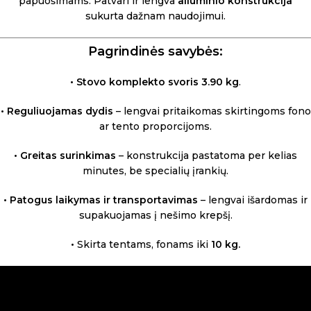
papuošimams. Patvari ir lengva
aliuminio konstrukcija
sukurta dažnam naudojimui.
Pagrindinės savybės:
• Stovo komplekto svoris
3.90 kg
.
• Reguliuojamas dydis
– lengvai pritaikomas skirtingoms fono
ar tento proporcijoms.
• Greitas surinkimas
– konstrukcija pastatoma per kelias
minutes, be specialių įrankių.
• Patogus laikymas ir transportavimas
– lengvai išardomas ir
supakuojamas į nešimo krepšį.
•
Skirta tentams, fonams iki
10 kg.