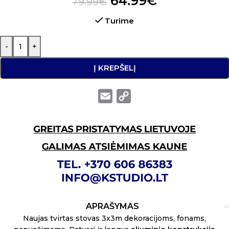
64.99
€
79.99
€
Turime
-
+
Į KREPŠELĮ
Email
Copy
Link
APRAŠYMAS
Naujas tvirtas stovas 3x3m dekoracijoms, fonams,