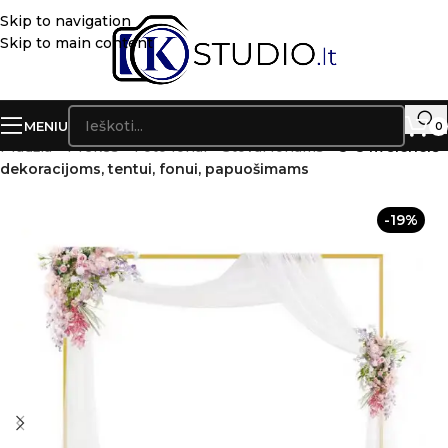
Skip to navigation
Skip to main content
MENIU
0
Pradžia
»
Prekės
»
Foto fonai – Stovai fonams
»
3×3 m sienelė
dekoracijoms, tentui, fonui, papuošimams
-19%