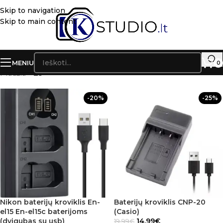
Skip to navigation
Skip to main content
MENIU
0
Pradžia
»
Z5
-20%
-25%
Nikon baterijų kroviklis En-
Baterijų kroviklis CNP-20
el15 En-el15c baterijoms
(Casio)
(dvigubas su usb)
14.99
€
19.99
€