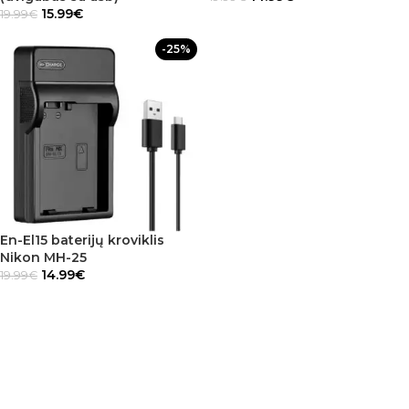
15.99
€
19.99
€
-25%
En-El15 baterijų kroviklis
Nikon MH-25
14.99
€
19.99
€