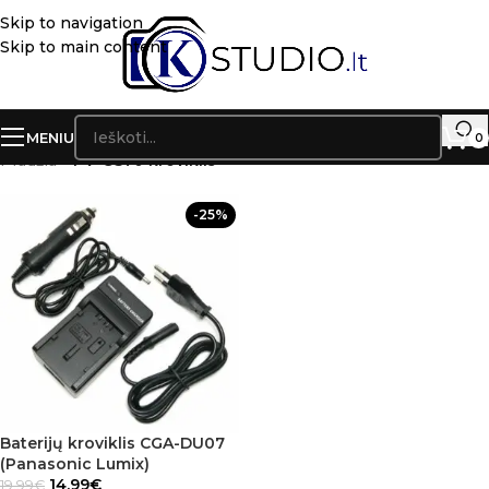
Skip to navigation
Skip to main content
MENIU
0
Pradžia
»
PV-GS70 kroviklis
-25%
Baterijų kroviklis CGA-DU07
(Panasonic Lumix)
14.99
€
19.99
€