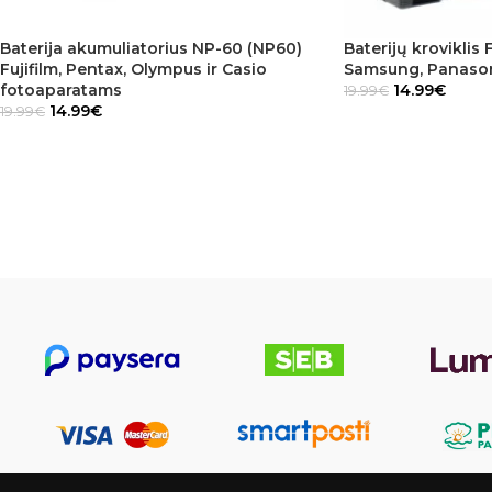
Baterija akumuliatorius NP-60 (NP60)
Baterijų kroviklis 
Fujifilm, Pentax, Olympus ir Casio
Samsung, Panaso
fotoaparatams
14.99
€
19.99
€
14.99
€
19.99
€