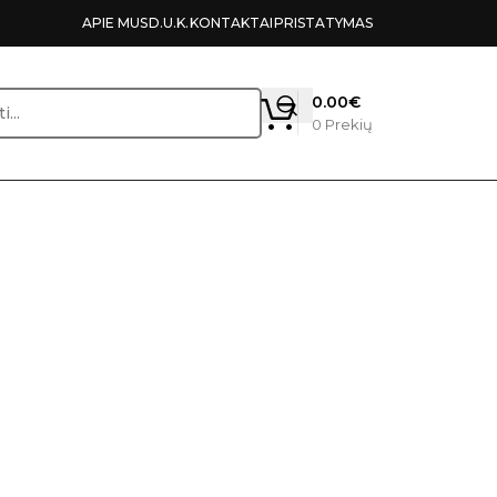
APIE MUS
D.U.K.
KONTAKTAI
PRISTATYMAS
0.00
€
0
Prekių