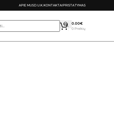
APIE MUS
D.U.K.
KONTAKTAI
PRISTATYMAS
0.00
€
0
Prekių