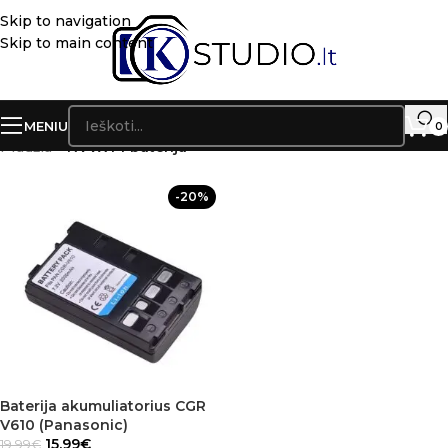
Skip to navigation
Skip to main content
MENIU
0
Pradžia
»
NVVX44 baterija
-20%
Baterija akumuliatorius CGR
V610 (Panasonic)
15.99
€
19.99
€