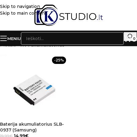
Skip to navigation
Skip to main content
MENIU
0
Pradžia
»
NV4 akumuliatorius
-25%
Baterija akumuliatorius SLB-
0937 (Samsung)
14.99
€
19.99
€