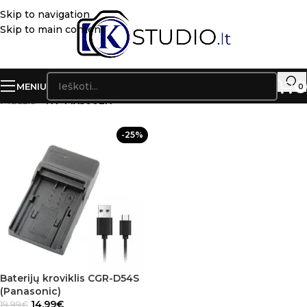
Skip to navigation
Skip to main content
MENIU
0
Pradžia
»
NV-MX500EN
-25%
Baterijų kroviklis CGR-D54S
(Panasonic)
14.99
€
19.99
€