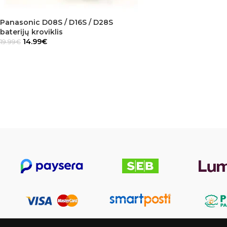
Panasonic D08S / D16S / D28S
baterijų kroviklis
14.99
€
19.99
€