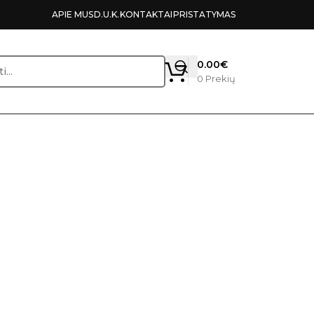
APIE MUS
D.U.K.
KONTAKTAI
PRISTATYMAS
0.00
€
0
Prekių