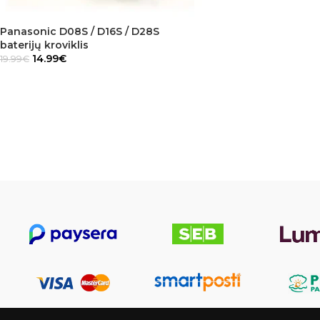
Panasonic D08S / D16S / D28S
baterijų kroviklis
14.99
€
19.99
€