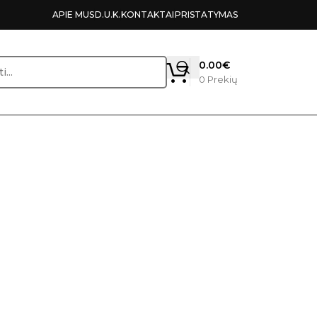
APIE MUS
D.U.K.
KONTAKTAI
PRISTATYMAS
0.00
€
0
Prekių