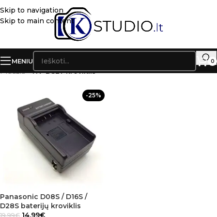
Skip to navigation
Skip to main content
MENIU
0
Pradžia
»
NV-DS27 kroviklis
-25%
Panasonic D08S / D16S /
D28S baterijų kroviklis
14.99
€
19.99
€