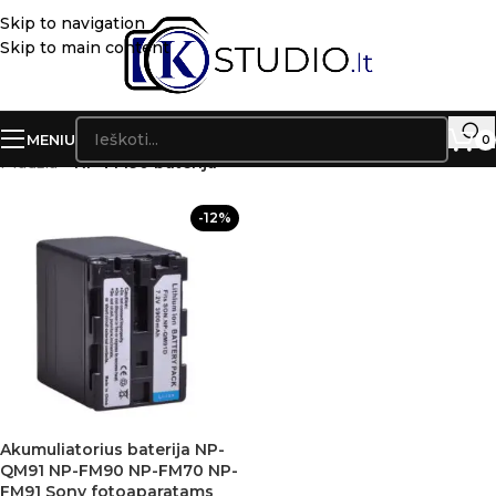
Skip to navigation
Skip to main content
MENIU
0
Pradžia
»
NP-FM90 baterija
-12%
Akumuliatorius baterija NP-
QM91 NP-FM90 NP-FM70 NP-
FM91 Sony fotoaparatams