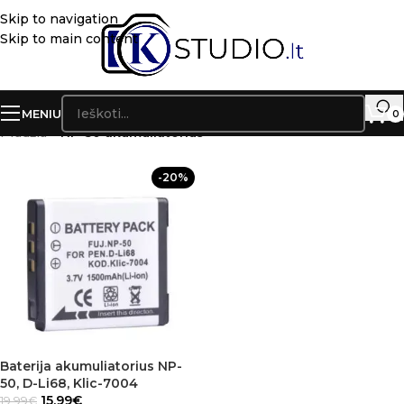
Skip to navigation
Skip to main content
MENIU
0
Pradžia
»
NP-50 akumuliatorius
-20%
Baterija akumuliatorius NP-
50, D-Li68, Klic-7004
15.99
€
19.99
€