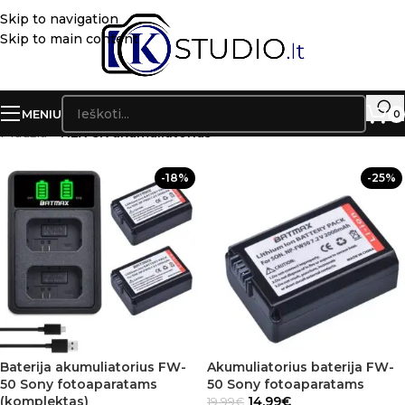
Skip to navigation
Skip to main content
MENIU
0
Pradžia
»
NEX-5K akumuliatorius
-18%
-25%
Baterija akumuliatorius FW-
Akumuliatorius baterija FW-
50 Sony fotoaparatams
50 Sony fotoaparatams
(komplektas)
14.99
€
19.99
€