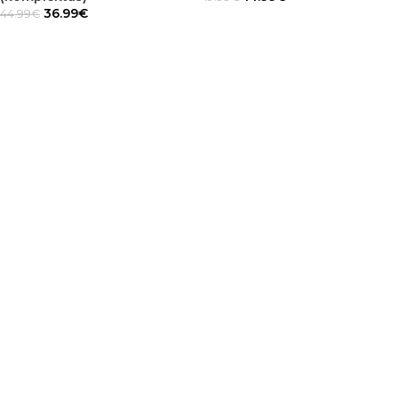
36.99
€
44.99
€