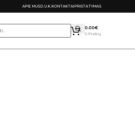
APIE MUS
D.U.K.
KONTAKTAI
PRISTATYMAS
0.00
€
0
Prekių