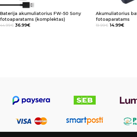
Baterija akumuliatorius FW-50 Sony
Akumuliatorius ba
fotoaparatams (komplektas)
fotoaparatams
36.99
€
14.99
€
44.99
€
19.99
€