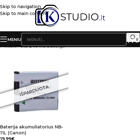
Skip to navigation
Skip to main content
MENIU
0
Pradžia
»
IXS 240 HS baterija
IŠPARDUOTA
Baterija akumuliatorius NB-
11L (Canon)
19.99
€