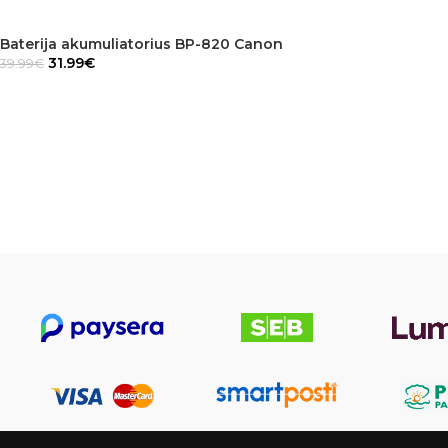
Baterija akumuliatorius BP-820 Canon
31.99
€
39.99
€