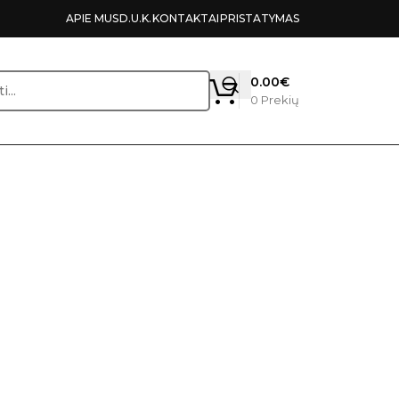
APIE MUS
D.U.K.
KONTAKTAI
PRISTATYMAS
0.00
€
0
Prekių