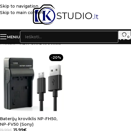
Skip to navigation
Skip to main content
MENIU
0
Pradžia
»
HDR-UX7E kroviklis
-20%
Baterijų kroviklis NP-FH50,
NP-FV50 (Sony)
15.99
€
19.99
€