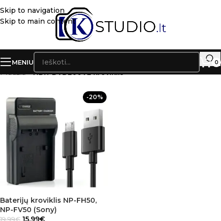
Skip to navigation
Skip to main content
MENIU
0
Pradžia
»
HDR-DVD200VE kroviklis
-20%
Baterijų kroviklis NP-FH50,
NP-FV50 (Sony)
15.99
€
19.99
€