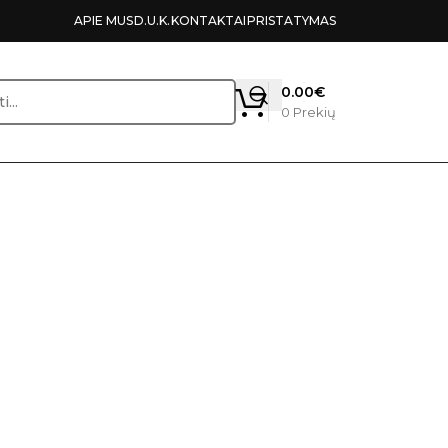
APIE MUS
D.U.K.
KONTAKTAI
PRISTATYMAS
0.00
€
0
Prekių