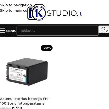
Skip to navigation
Skip to main content
MENIU
0
Pradžia
»
HC5E
-20%
Akumuliatorius baterija FH-
100 Sony fotoaparatams
19.99
€
24.99
€