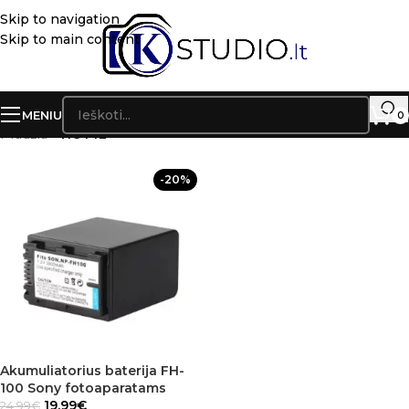
Skip to navigation
Skip to main content
MENIU
0
Pradžia
»
HC44E
-20%
Akumuliatorius baterija FH-
100 Sony fotoaparatams
19.99
€
24.99
€