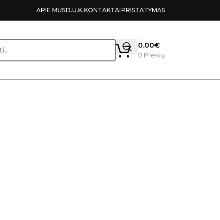
APIE MUS
D.U.K.
KONTAKTAI
PRISTATYMAS
0.00
€
0
Prekių