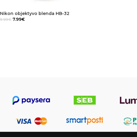
Nikon objektyvo blenda HB-32
7.99
€
9.99
€