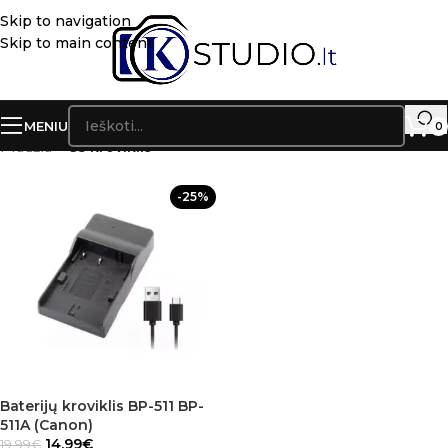
Skip to navigation
Skip to main content
MENIU
0
Pradžia
»
G5 kroviklis
-25%
Baterijų kroviklis BP-511 BP-
511A (Canon)
14.99
€
19.99
€