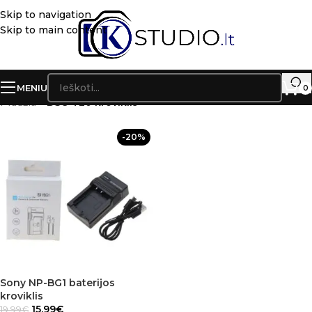
Skip to navigation
Skip to main content
MENIU
0
Pradžia
»
DSC-T20 kroviklis
-20%
Sony NP-BG1 baterijos
kroviklis
15.99
€
19.99
€