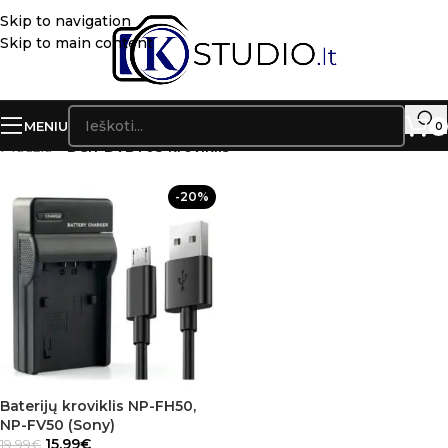
Skip to navigation
Skip to main content
MENIU
0
Pradžia
»
DCR-DVD703 kroviklis
-20%
Baterijų kroviklis NP-FH50,
NP-FV50 (Sony)
15.99
€
19.99
€