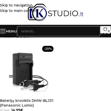
Skip to navigation
Skip to main content
MENIU
0
Pradžia
»
DC-S1R
-25%
Baterijų kroviklis DMW-BLJ31
(Panasonic Lumix)
14.99
€
19.99
€