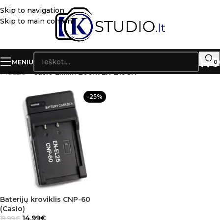
Skip to navigation
Skip to main content
MENIU
0
Pradžia
»
Casio Exilim Zoom EX-Z19GN
-25%
Baterijų kroviklis CNP-60
(Casio)
14.99
€
19.99
€