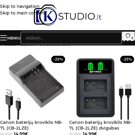
Skip to navigation
Skip to main content
MENIU
0
Pradžia
»
Canon Powershot G10
-25%
-25%
Canon baterijų kroviklis NB-
Canon baterijų kroviklis NB-
7L (CB-2LZE)
7L (CB-2LZE) dvigubas
14.99
€
14.99
€
19.99
€
19.99
€