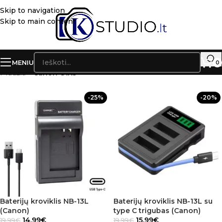
Skip to navigation
Skip to main content
MENIU
0
Pradžia
»
Canon G1X3
-25%
-20%
Baterijų kroviklis NB-13L
Baterijų kroviklis NB-13L su
(Canon)
type C trigubas (Canon)
14.99
€
15.99
€
19.99
€
19.99
€