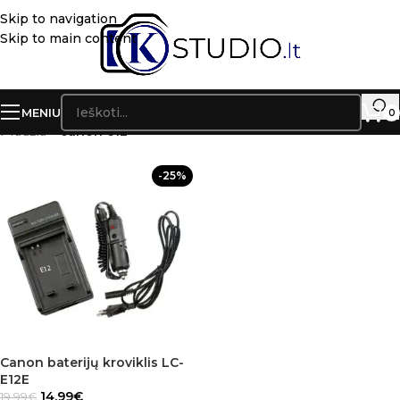
Skip to navigation
Skip to main content
MENIU
0
Pradžia
»
canon e12
-25%
Canon baterijų kroviklis LC-
E12E
14.99
€
19.99
€