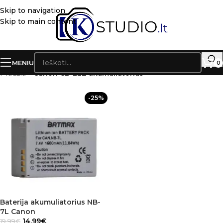
Skip to navigation
Skip to main content
MENIU
0
Pradžia
»
Canon CB-2LZ akumuliatorius
-25%
Baterija akumuliatorius NB-
7L Canon
14.99
€
19.99
€