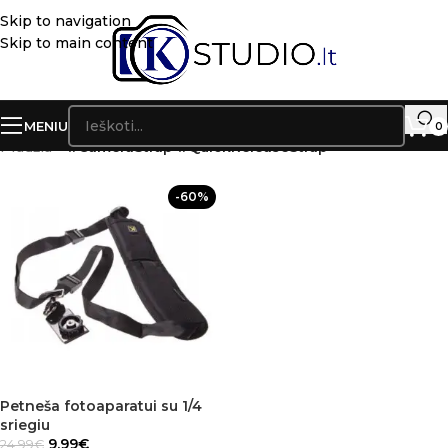
Skip to navigation
Skip to main content
MENIU
0
Pradžia
»
#CameraStrap #QuickReleaseStrap
-60%
Petneša fotoaparatui su 1/4
sriegiu
9.99
€
24.99
€