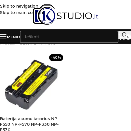
Skip to navigation
Skip to main content
MENIU
0
Pradžia
»
baterija NP-F975
-40%
Baterija akumuliatorius NP-
F550 NP-F570 NP-F330 NP-
F530