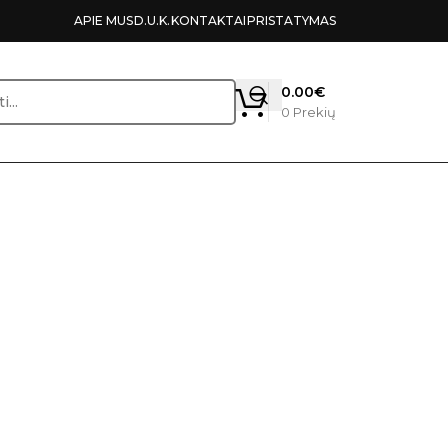
APIE MUS
D.U.K.
KONTAKTAI
PRISTATYMAS
0.00
€
0
Prekių