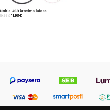
Nokia USB krovimo laidas
11.99
€
19.99
€