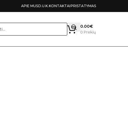
APIE MUS
D.U.K.
KONTAKTAI
PRISTATYMAS
0.00
€
0
Prekių