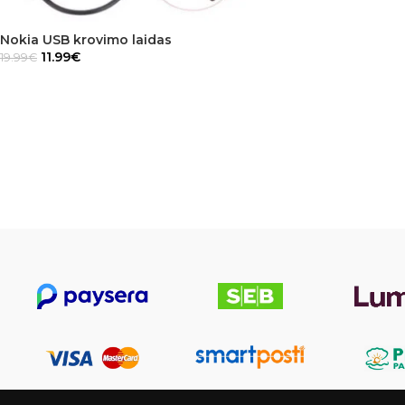
Nokia USB krovimo laidas
11.99
€
19.99
€