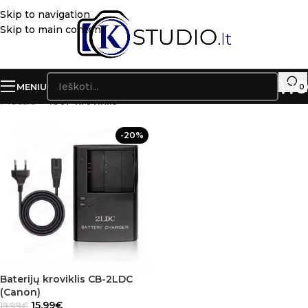
Skip to navigation
Skip to main content
MENIU
0
Pradžia
»
430F kroviklis
-20%
Baterijų kroviklis CB-2LDC
(Canon)
15.99
€
19.99
€