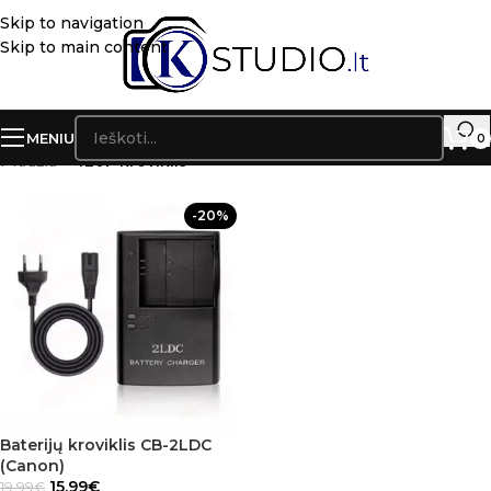
Skip to navigation
Skip to main content
MENIU
0
Pradžia
»
420F kroviklis
-20%
Baterijų kroviklis CB-2LDC
(Canon)
15.99
€
19.99
€