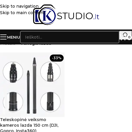
Skip to navigation
Skip to main content
MENIU
0
Pradžia
»
4 sriegis lazda
-33%
Teleskopinė veiksmo
kameros lazda 150 cm (DJI,
Gopro, Insta360)