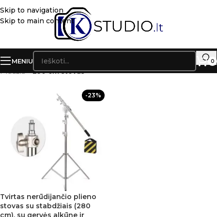
Skip to navigation
Skip to main content
MENIU
0
Pradžia
»
290 cm stovas
-23%
Tvirtas nerūdijančio plieno
stovas su stabdžiais (280
cm), su gervės alkūne ir