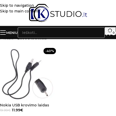
Skip to navigation
Skip to main content
MENIU
0
Pradžia
»
2600C kroviklis
-40%
Nokia USB krovimo laidas
11.99
€
19.99
€